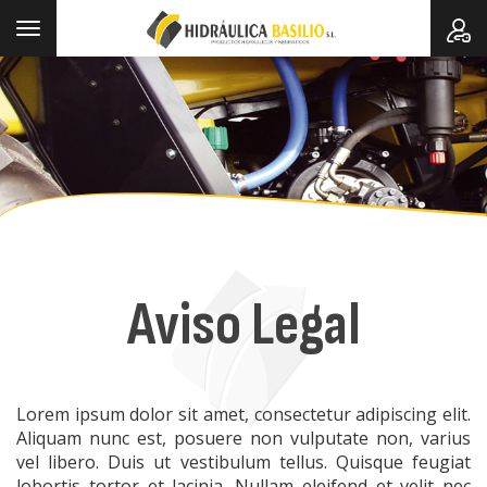
Toggle
navigation
Aviso Legal
Lorem ipsum dolor sit amet, consectetur adipiscing elit.
Aliquam nunc est, posuere non vulputate non, varius
vel libero. Duis ut vestibulum tellus. Quisque feugiat
lobortis tortor et lacinia. Nullam eleifend et velit nec