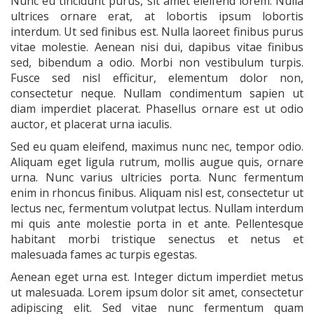
Nunc eu tincidunt purus, sit amet eleifend lorem. Nulla
ultrices ornare erat, at lobortis ipsum lobortis
interdum. Ut sed finibus est. Nulla laoreet finibus purus
vitae molestie. Aenean nisi dui, dapibus vitae finibus
sed, bibendum a odio. Morbi non vestibulum turpis.
Fusce sed nisl efficitur, elementum dolor non,
consectetur neque. Nullam condimentum sapien ut
diam imperdiet placerat. Phasellus ornare est ut odio
auctor, et placerat urna iaculis.
Sed eu quam eleifend, maximus nunc nec, tempor odio.
Aliquam eget ligula rutrum, mollis augue quis, ornare
urna. Nunc varius ultricies porta. Nunc fermentum
enim in rhoncus finibus. Aliquam nisl est, consectetur ut
lectus nec, fermentum volutpat lectus. Nullam interdum
mi quis ante molestie porta in et ante. Pellentesque
habitant morbi tristique senectus et netus et
malesuada fames ac turpis egestas.
Aenean eget urna est. Integer dictum imperdiet metus
ut malesuada. Lorem ipsum dolor sit amet, consectetur
adipiscing elit. Sed vitae nunc fermentum quam