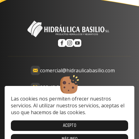
comercial@hidraulicabasilio.com
928 48 89 99
Calle Prof. Lozano, 13-15,
Las cookies nos permiten ofrecer nuestros
35008 Las Palmas de Gran
servicios. Al utilizar nuestros servicios, aceptas el
Canaria, Las Palmas, Spain
uso que hacemos de las cookies.
Lunes a Viernes: 8:00 a 17:00
ACEPTO
Sabado y domingo: cerrado