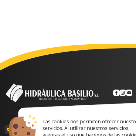
Las cookies nos permiten ofrecer nuestr
Calle Prof. Lozan
servicios. Al utilizar nuestros servicios,
comercial@hidraulicabasilio.com
Spain
aceptas el uso que hacemos de las cookie