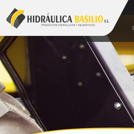
928 48 89 99
comercial@hidraulicabasilio.com
S