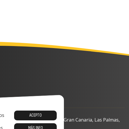
os
ACEPTO
o, 13-15, 35008 Las Palmas de Gran Canaria, Las Palmas,
s.
MÁS INFO