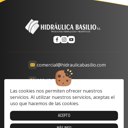
comercial@hidraulicabasilio.com
928 48 89 99
Calle Prof. Lozano, 13-15,
Las cookies nos permiten ofrecer nuestros
35008 Las Palmas de Gran
servicios. Al utilizar nuestros servicios, aceptas el
Canaria, Las Palmas, Spain
uso que hacemos de las cookies.
Lunes a Viernes: 8:00 a 17:00
ACEPTO
Sabado y domingo: cerrado