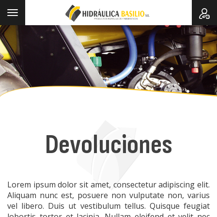
Toggle
navigation
Devoluciones
Lorem ipsum dolor sit amet, consectetur adipiscing elit.
Aliquam nunc est, posuere non vulputate non, varius
vel libero. Duis ut vestibulum tellus. Quisque feugiat
lobortis tortor et lacinia. Nullam eleifend et velit nec