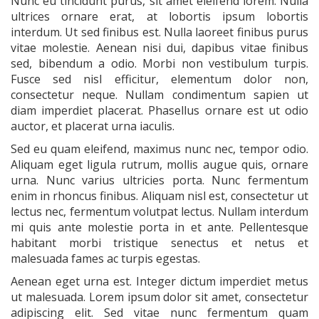
Nunc eu tincidunt purus, sit amet eleifend lorem. Nulla
ultrices ornare erat, at lobortis ipsum lobortis
interdum. Ut sed finibus est. Nulla laoreet finibus purus
vitae molestie. Aenean nisi dui, dapibus vitae finibus
sed, bibendum a odio. Morbi non vestibulum turpis.
Fusce sed nisl efficitur, elementum dolor non,
consectetur neque. Nullam condimentum sapien ut
diam imperdiet placerat. Phasellus ornare est ut odio
auctor, et placerat urna iaculis.
Sed eu quam eleifend, maximus nunc nec, tempor odio.
Aliquam eget ligula rutrum, mollis augue quis, ornare
urna. Nunc varius ultricies porta. Nunc fermentum
enim in rhoncus finibus. Aliquam nisl est, consectetur ut
lectus nec, fermentum volutpat lectus. Nullam interdum
mi quis ante molestie porta in et ante. Pellentesque
habitant morbi tristique senectus et netus et
malesuada fames ac turpis egestas.
Aenean eget urna est. Integer dictum imperdiet metus
ut malesuada. Lorem ipsum dolor sit amet, consectetur
adipiscing elit. Sed vitae nunc fermentum quam