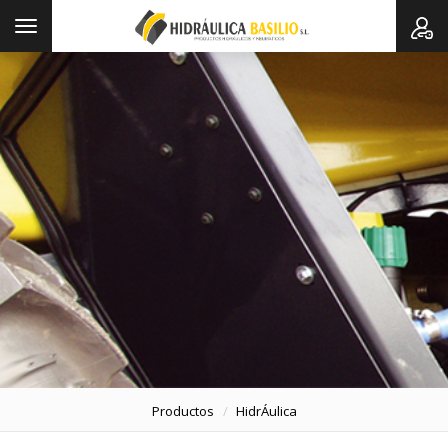
Toggle
navigation
Productos
HidrÁulica